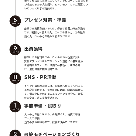
様々な経営者に実際に会ってインタビュー。こどもたち
が社長たちから人生観や、ヒト、モノ、カネの資源につ
いてじっくり学ぶ期間です。
プレゼン対策・準備
企業から出資を受けるため、必要な戦闘力を養う期間
です。戦闘力＝伝える力、ニーズを探る力、関係性を
築く力。ひとの心を動かす術を学びます。
出資獲得
夢を叶える材料あつめ。こどもたちが企業に対し、
実際にプレゼンをしてミッション遂行に必要な資源
を獲得するフェーズ。準備の必要性と、達成の喜
び、成功体験を積む段階です。
SNS・PR活動
イベント達成のためには、お客さんがきてくれるこ
とが必須条件です。そのために動画、SNSを駆使し
て、世の中に発信することでファンを増やし、集客
の大変さ、楽しさを学びます。
事前準備・段取り
大人の力を借りながら、会場押さえ、物資の確保、
ブースの準備。
当日の流れを組み立て、役割を決めていきます。
最終モチベーションづくり