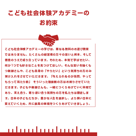
こども社会体験アカデミーの
お約束
こども社会体験アカデミーの学びは、
単なる無料のお遊び教室
ではありません。
たくさんの経営者の方々の思いと資本、
そして
善意のうえで成り立っています。
そのため、本気で学ばせたい、
何か1つでも好きなことを見つけてほしい。
そんな思いを強くも
つ親御さんや、こども自身の「やりたい」という気持ちの方のみ
受け入れをさせていただきます。「与えられるのが当然、やって
もらって当たり前」 そういった価値観の方はお断りさせていた
だきます。子どもや親御さんも、一緒につくりあげていく仲間で
あり、支え合う、寄り添い合う気持ちの方を私たちは歓迎しま
す。日本の子どもたちが、豊かな人生を選択し、より良い日本に
変えていくため、共に最高の環境をつくりあげていきましょう。