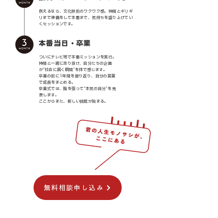
例えるなら、文化祭前のワクワク感。仲間とギリギ
リまで準備をして本番まで、気持ちを盛り上げてい
くセッションです。
​本番当日・卒業
ついにテレビ塔で本番ミッションを実行。
仲間と一緒に走り抜け、自分たちの企画
が“社会に届く瞬間”を体で感じます。
卒業の前に1年間を振り返り、自分の言葉
で成長をまとめる。
卒業式では、胸を張って“本気の自分”を発
表します。
ここからまた、新しい挑戦が始まる。
無料相談申し込み