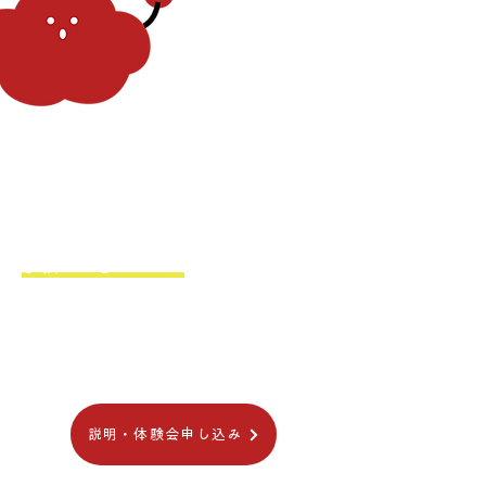
熱い大人、経営者の方々のご支援で、
2026年6月からはじまる、
学校では学べない、
リアルな社会体験で学べる
​無料スクールができました！
説明・体験会申し込み