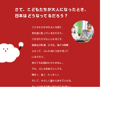
さて、こどもたちが大人になったとき、
​日本はどうなってるだろう？
こどもたちは今の大人を見て、
何を感じ取っているのだろう。
この子たちが大人になるころ、
高齢化の影響、少子化、様々な問題
によって、どんな当たり前が待って
いるだろう。
考えても正解はわかりません。
でも、どんな未来だとしても
明るく、強く、たくましく
そして、やさしく豊かに生きていける、
そんな力をその手に持たせてあげたい。
どんなに辛くても、夢やスキに囲まれ
喜びあふれる人生を選択できる力。
このアカデミーの学びを通して
そんなモノサシを彼ら彼女に届けたい。
みんなで子どもたちの、日本の未来を
変えていきましょうよ。
それがイイオトナとしての役目です。
さぁ、はじめよう!