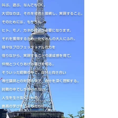
叫ぶ、遊ぶ、なんでもOK。
大切なのは、それを社会と接続し、実現すること。
そのためには、もちろん、
ヒト、モノ、カネの資源が必要になります。
それを獲得するため、たくさんの大人にふれ、
様々なプロフェッショナルの力を
借りながら、実現することの達成感を得て、
仲間とつくりあげる喜びを知る。
そういった経験の中で、自分と向き合い
専任講師との対話の中で、自分を深く理解する。
挑戦の中でしか得られない、
人生を生き抜くための
最高の学びをこどもたちに。