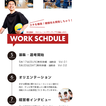
専任講師： カズくん（ ※ ボランティアで活動します）
募集・選考開始
5月17日[SUN]無料体験・説明会 Vol.01
5月23日[SAT]無料体験・説明会 Vol.02
オリエンテーション
まずは環境に慣れること！ミッション遂行に
向け、テレビ塔で実現したい夢の作戦会議。
仲間たちとの関係性づくりをしていきます。
経営者インタビュー